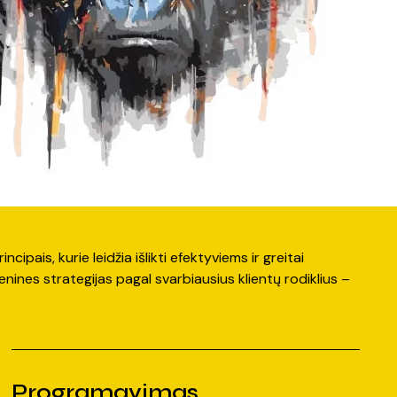
ipais, kurie leidžia išlikti efektyviems ir greitai
menines strategijas pagal svarbiausius klientų rodiklius –
Programavimas