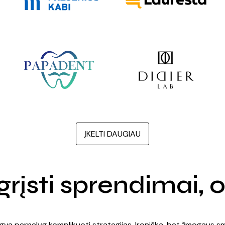
ĮKELTI DAUGIAU
sti sprendimai, or
ngva pernelyg komplikuoti strategijas. Ironiška, bet žmogaus 