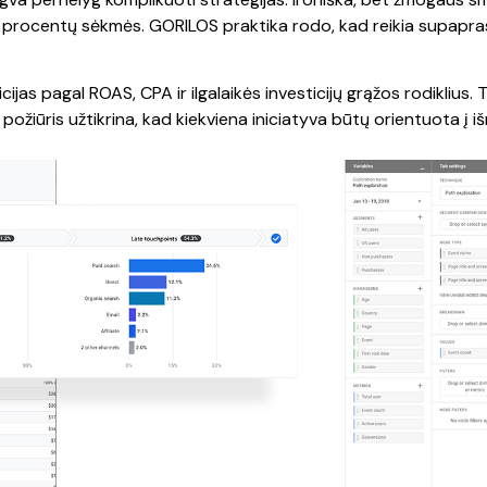
procentų sėkmės. GORILOS praktika rodo, kad reikia supaprast
ijas pagal ROAS, CPA ir ilgalaikės investicijų grąžos rodiklius.
požiūris užtikrina, kad kiekviena iniciatyva būtų orientuota į 