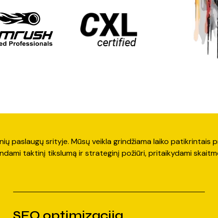
ų paslaugų srityje. Mūsų veikla grindžiama laiko patikrintais princ
indami taktinį tikslumą ir strateginį požiūri, pritaikydami skait
SEO optimizacija