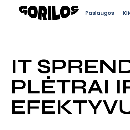
Paslaugos
Kl
IT SPREN
PLĖTRAI I
EFEKTYV