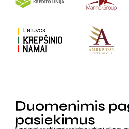
Duomenimis pagrį
pasiekimus
Šiandieninėje sudėtingoje aplinkoje siekiant sėkmės le