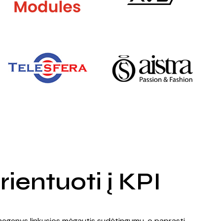
ientuoti į KPI
smegenys linkusios mėgautis sudėtingumu, o paprasti,