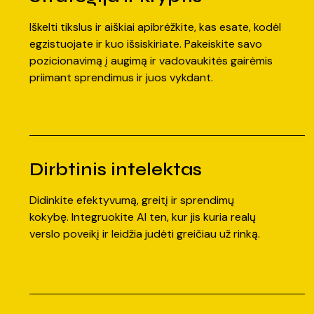
Iškelti tikslus ir aiškiai apibrėžkite, kas esate, kodėl
egzistuojate ir kuo išsiskiriate. Pakeiskite savo
pozicionavimą į augimą ir vadovaukitės gairėmis
priimant sprendimus ir juos vykdant.
Dirbtinis intelektas
Didinkite efektyvumą, greitį ir sprendimų
kokybę. Integruokite AI ten, kur jis kuria realų
verslo poveikį ir leidžia judėti greičiau už rinką.