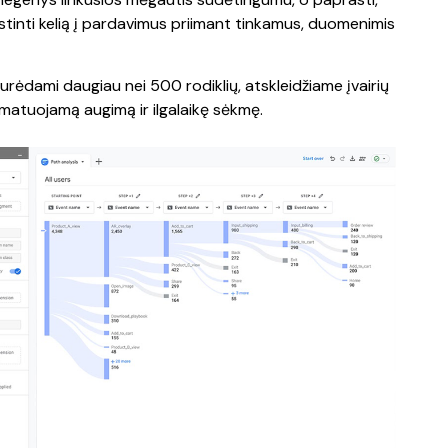
inti kelią į pardavimus priimant tinkamus, duomenimis
 Turėdami daugiau nei 500 rodiklių, atskleidžiame įvairių
išmatuojamą augimą ir ilgalaikę sėkmę.