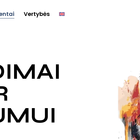
ientai
Vertybės
DIMAI
R
UMUI