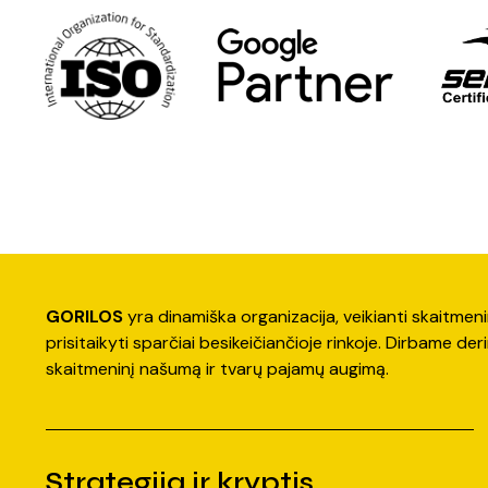
GORILOS
yra dinamiška organizacija, veikianti skaitmenini
prisitaikyti sparčiai besikeičiančioje rinkoje. Dirbame der
skaitmeninį našumą ir tvarų pajamų augimą.
Strategija ir kryptis